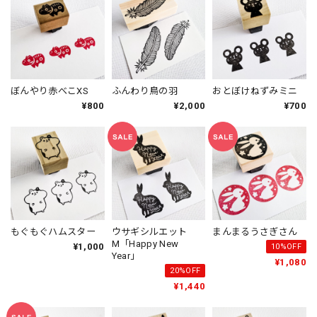
ぼんやり赤べこXS
ふんわり鳥の羽
おとぼけねずみミニ
¥800
¥2,000
¥700
もぐもぐハムスター
ウサギシルエット
まんまるうさぎさん
M「Happy New
¥1,000
10%OFF
Year」
¥1,080
20%OFF
¥1,440