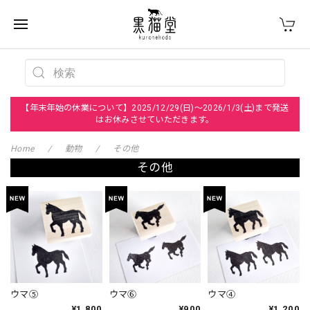
【年末年始の休業について】2025/12/29(日)～2026/1/3(土)まで発送
はお休みさせていただきます。
Home
動物
その他
その他
ウマ⑤
ウマ⑥
ウマ④
¥1,800
¥900
¥1,200