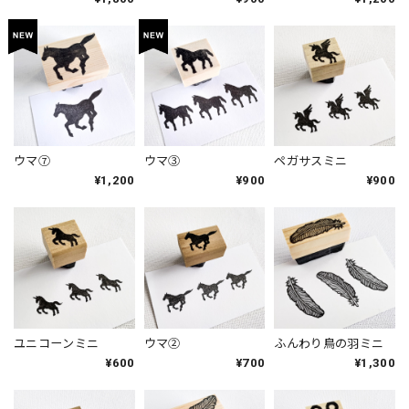
ウマ⑦
ウマ③
ペガサスミニ
¥1,200
¥900
¥900
ユニコーンミニ
ウマ②
ふんわり鳥の羽ミニ
¥600
¥700
¥1,300