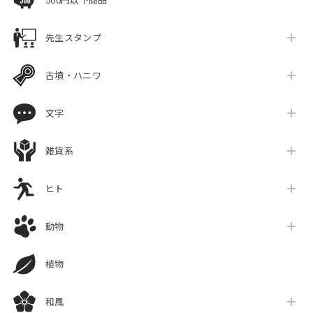
500円以下商品
先生スタンプ
古墳・ハニワ
文字
雑貨系
ヒト
動物
植物
和風