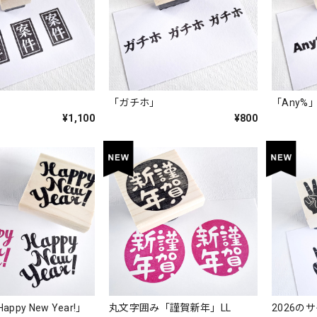
「ガチホ」
「Any%
¥1,100
¥800
py New Year!」
丸文字囲み「謹賀新年」LL
2026の