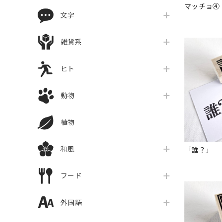
マッチョ④
文字
雑貨系
ヒト
動物
植物
和風
「誰？」
フード
外国語