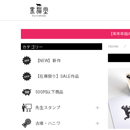
【年末年始の
カテゴリー
Home
【NEW】新作
【在庫限り】SALE作品
500円以下商品
先生スタンプ
古墳・ハニワ