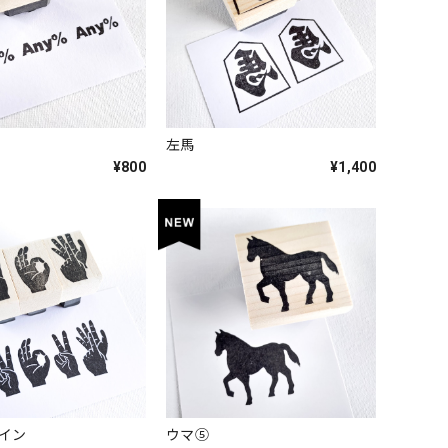
」
左馬
¥800
¥1,400
サイン
ウマ⑤