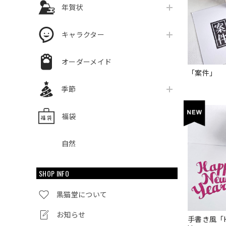
年賀状
キャラクター
オーダーメイド
「案件」
季節
福袋
自然
SHOP INFO
黒猫堂について
お知らせ
手書き風「Hap