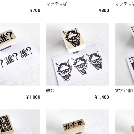
マッチョ③
マッチョ
¥700
¥800
般若L
文字が書
¥1,000
¥1,400