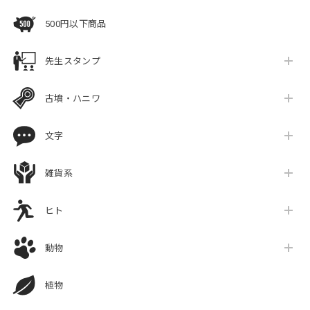
500円以下商品
先生スタンプ
古墳・ハニワ
文字
雑貨系
ヒト
動物
植物