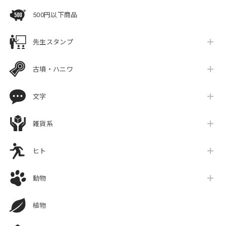
500円以下商品
先生スタンプ
古墳・ハニワ
文字
雑貨系
ヒト
動物
植物