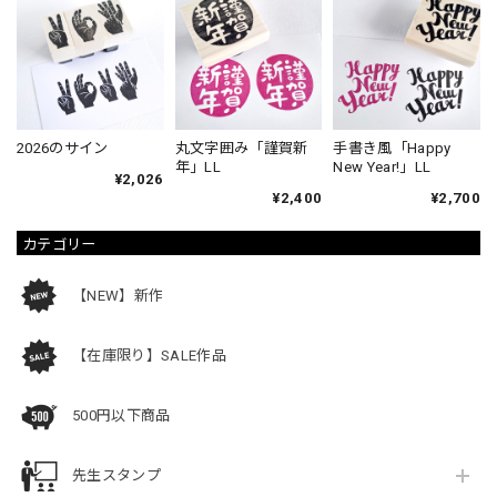
2026のサイン
丸文字囲み「謹賀新
手書き風「Happy
年」LL
New Year!」LL
¥2,026
¥2,400
¥2,700
カテゴリー
【NEW】新作
【在庫限り】SALE作品
500円以下商品
先生スタンプ