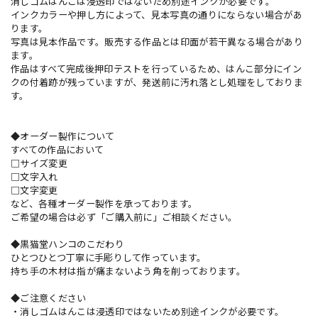
消しゴムはんこは浸透印ではないため別途インクが必要です。
インクカラーや押し方によって、見本写真の通りにならない場合があ
ります。
写真は見本作品です。販売する作品とは印面が若干異なる場合があり
ます。
作品はすべて完成後押印テストを行っているため、はんこ部分にイン
クの付着跡が残っていますが、発送前に汚れ落とし処理をしておりま
す。
◆オーダー製作について
すべての作品において
□サイズ変更
□文字入れ
□文字変更
など、各種オーダー製作を承っております。
ご希望の場合は必ず「ご購入前に」ご相談ください。
◆黒猫堂ハンコのこだわり
ひとつひとつ丁寧に手彫りして作っています。
持ち手の木材は指が痛まないよう角を削っております。
◆ご注意ください
・消しゴムはんこは浸透印ではないため別途インクが必要です。