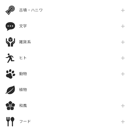
古墳・ハニワ
文字
雑貨系
ヒト
動物
植物
和風
フード