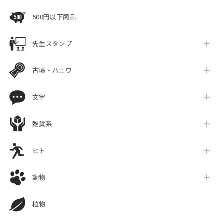
500円以下商品
先生スタンプ
古墳・ハニワ
文字
雑貨系
ヒト
動物
植物