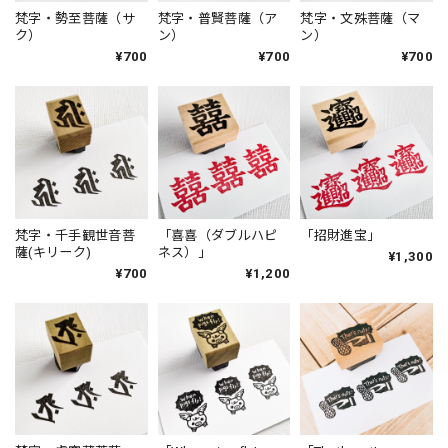
梵字・勢至菩薩（サ
梵字・普賢菩薩（ア
梵字・文殊菩薩（マ
ク）
ン）
ン）
¥700
¥700
¥700
梵字・千手観世音菩
「喜喜（ダブルハピ
「招財進宝」
薩(キリーク)
ネス）」
¥1,300
¥700
¥1,200