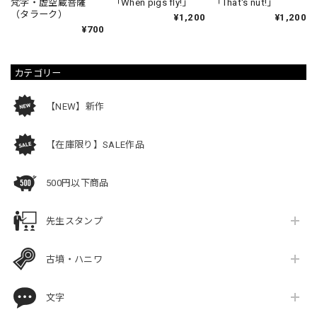
梵字・虚空蔵菩薩
「When pigs fly!」
「That's nut!」
（タラーク）
¥1,200
¥1,200
¥700
カテゴリー
【NEW】新作
【在庫限り】SALE作品
500円以下商品
先生スタンプ
古墳・ハニワ
文字