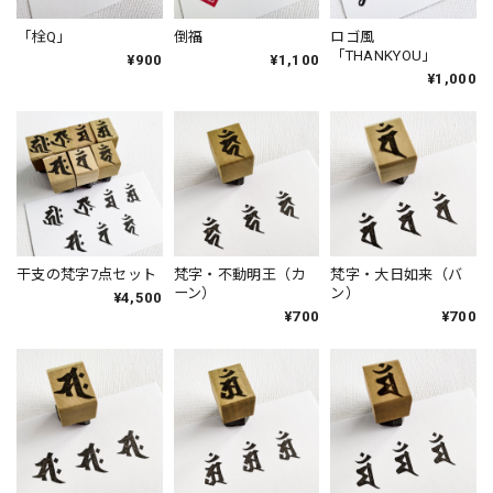
「栓Q」
倒福
ロゴ風
「THANKYOU」
¥900
¥1,100
¥1,000
干支の梵字7点セット
梵字・不動明王（カ
梵字・大日如来（バ
ーン）
ン）
¥4,500
¥700
¥700