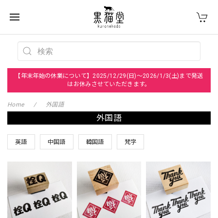
【年末年始の休業について】2025/12/29(日)～2026/1/3(土)まで発送
はお休みさせていただきます。
Home
外国語
外国語
英語
中国語
韓国語
梵字