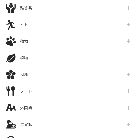
雑貨系
ヒト
動物
植物
和風
フード
外国語
年賀状