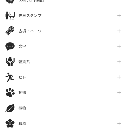
500円以下商品
先生スタンプ
古墳・ハニワ
文字
雑貨系
ヒト
動物
植物
和風