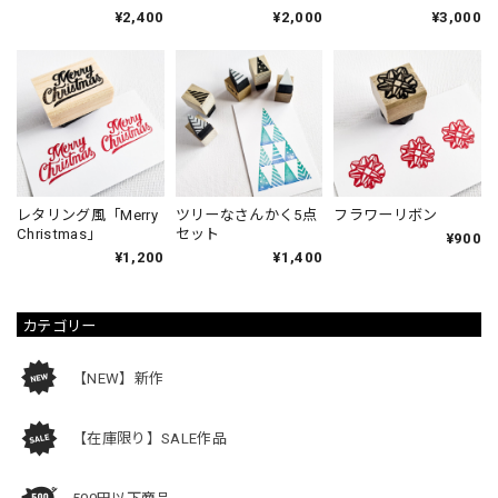
¥2,400
¥2,000
¥3,000
レタリング風「Merry
ツリーなさんかく5点
フラワーリボン
Christmas」
セット
¥900
¥1,200
¥1,400
カテゴリー
【NEW】新作
【在庫限り】SALE作品