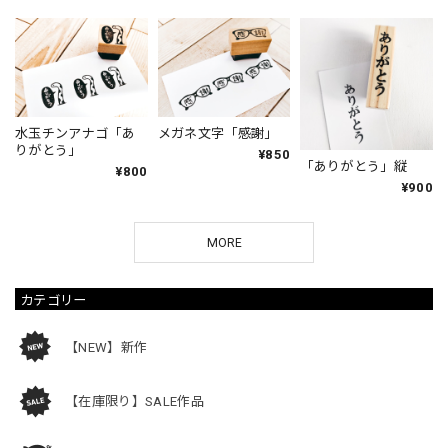
水玉チンアナゴ「あ
メガネ文字「感謝」
りがとう」
¥850
「ありがとう」縦
¥800
¥900
MORE
カテゴリー
【NEW】新作
【在庫限り】SALE作品