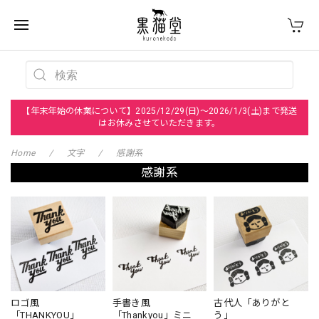
【年末年始の休業について】2025/12/29(日)～2026/1/3(土)まで発送
はお休みさせていただきます。
Home
文字
感謝系
感謝系
ロゴ風
手書き風
古代人「ありがと
「THANKYOU」
「Thankyou」ミニ
う」