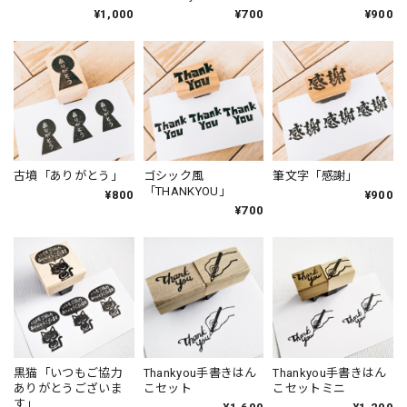
¥1,000
¥700
¥900
古墳「ありがとう」
ゴシック風
筆文字「感謝」
「THANKYOU」
¥800
¥900
¥700
黒猫「いつもご協力
Thankyou手書きはん
Thankyou手書きはん
ありがとうございま
こセット
こセットミニ
す」