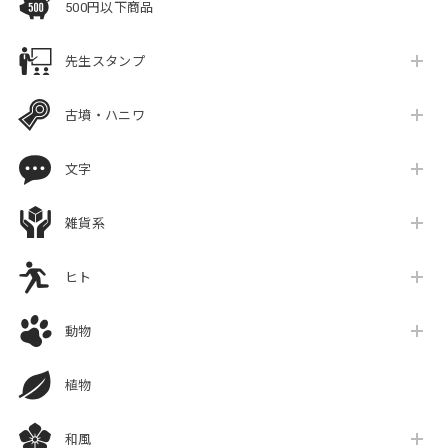
500円以下商品
先生スタンプ
古墳・ハニワ
文字
雑貨系
ヒト
動物
植物
和風