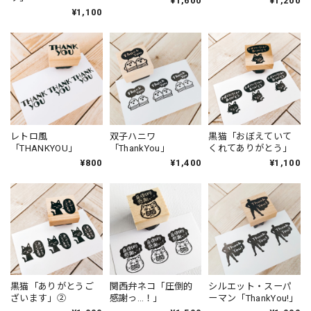
¥1,600
¥1,200
¥1,100
レトロ風
双子ハニワ
黒猫「おぼえていて
「THANKYOU」
「ThankYou」
くれてありがとう」
¥800
¥1,400
¥1,100
黒猫「ありがとうご
関西弁ネコ「圧倒的
シルエット・スーパ
ざいます」②
感謝っ…！」
ーマン「ThankYou!」