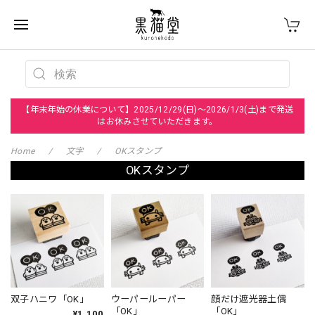
【年末年始の休業について】2025/12/29(日)～2026/1/3(土)まで発送
はお休みさせていただきます。
Home
文字
OKスタンプ
OKスタンプ
双子ハニワ「OK」
ウーパールーパー
顔だけ遮光器土偶
「OK」
「OK」
¥1,100