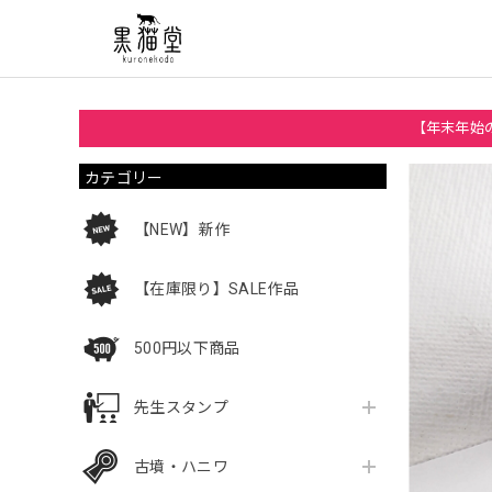
【年末年始の
カテゴリー
【NEW】新作
【在庫限り】SALE作品
500円以下商品
先生スタンプ
古墳・ハニワ