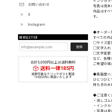
インクカラ
お問い合わせ
写真は見本
作品はすべ
X
す。
Instagram
◆オーダー
NEWSLETTER
すべての作
□サイズ
登録
□文字入
□文字変更
など、各種
合計5,000円以上は送料無料
ご希望の場
送料一律185円
◆黒猫堂ハ
追跡可能なクリックポスト配送
10日以内に発送いたします
ひとつひと
持ち手の木
◆ご注意く
・消しゴム
・インクカ
・写真は見