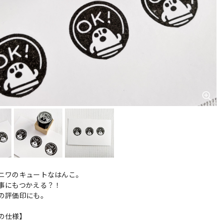
ニワのキュートなはんこ。
事にもつかえる？！
の評価印にも。
の仕様】