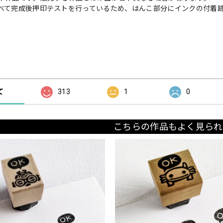
べて完成後押印テストを行っているため、はんこ部分にインクの付着
の評価
て
313
1
0
こちらの作品もよく見られ