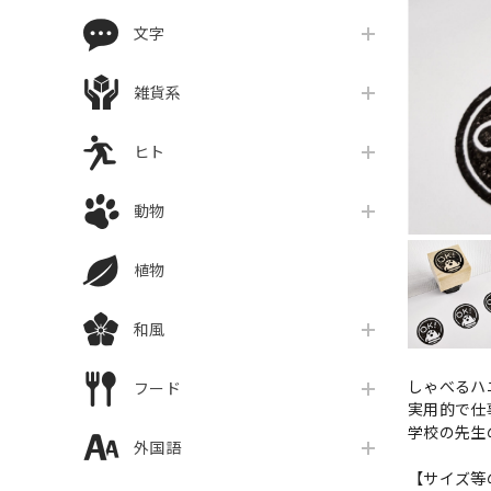
文字
雑貨系
ヒト
動物
植物
和風
しゃべるハ
フード
実用的で仕
学校の先生
外国語
【サイズ等