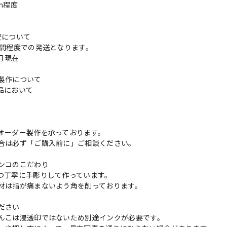
cm程度
安について
週間程度での発送となります。
3月現在
製作について
品において
更
オーダー製作を承っております。
合は必ず「ご購入前に」ご相談ください。
ンコのこだわり
つ丁寧に手彫りして作っています。
材は指が痛まないよう角を削っております。
ださい
んこは浸透印ではないため別途インクが必要です。