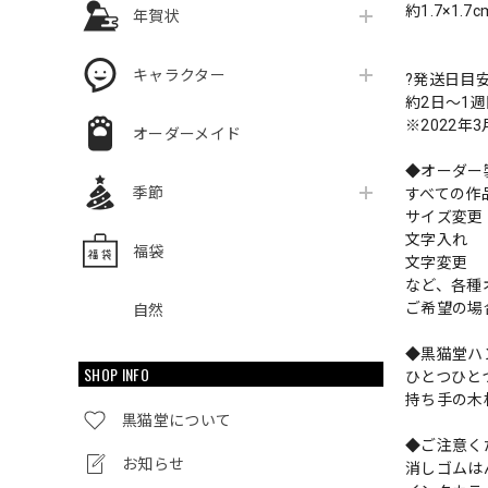
約1.7×1.7
年賀状
キャラクター
?発送日目
約2日〜1
※2022年
オーダーメイド
◆オーダー
季節
すべての作
サイズ変
文字入れ
福袋
文字変更
など、各種
ご希望の場
自然
◆黒猫堂ハ
SHOP INFO
ひとつひと
持ち手の木
黒猫堂について
◆ご注意く
お知らせ
消しゴムは