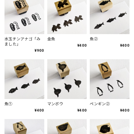
水玉チンアナゴ「み
金魚
魚②
ました」
¥400
¥400
¥900
魚①
マンボウ
ペンギン②
¥400
¥400
¥400