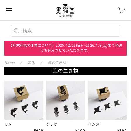
【年末年始の休業について】2025/12/29(日)～2026/1/3(土)まで発送
はお休みさせていただきます。
Home
動物
海の生き物
海の生き物
サメ
クラゲ
マンタ
¥600
¥400
¥400