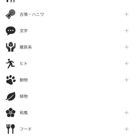
古墳・ハニワ
文字
雑貨系
ヒト
動物
植物
和風
フード