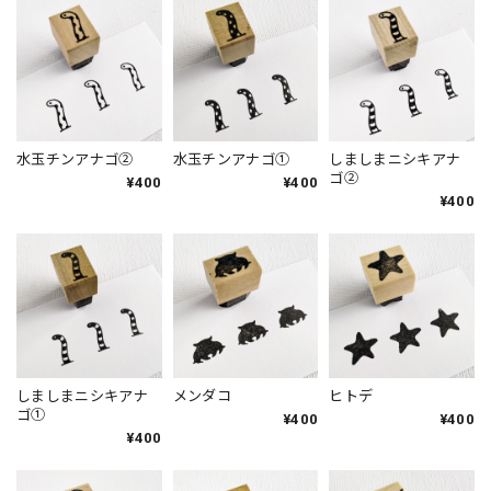
水玉チンアナゴ②
水玉チンアナゴ①
しましまニシキアナ
ゴ②
¥400
¥400
¥400
しましまニシキアナ
メンダコ
ヒトデ
ゴ①
¥400
¥400
¥400