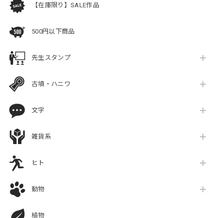
【在庫限り】SALE作品
500円以下商品
先生スタンプ
古墳・ハニワ
文字
雑貨系
ヒト
動物
植物