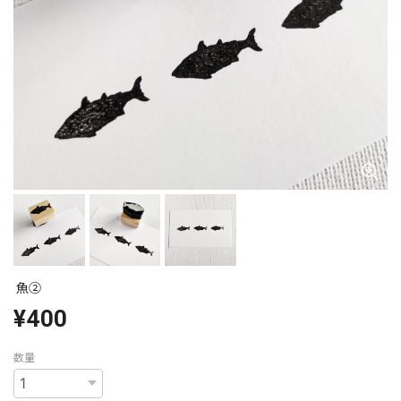
魚②
¥400
数量