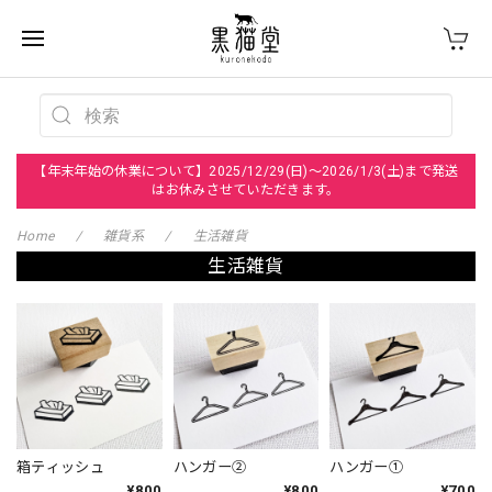
【年末年始の休業について】2025/12/29(日)～2026/1/3(土)まで発送
はお休みさせていただきます。
Home
雑貨系
生活雑貨
生活雑貨
箱ティッシュ
ハンガー②
ハンガー①
¥800
¥800
¥700