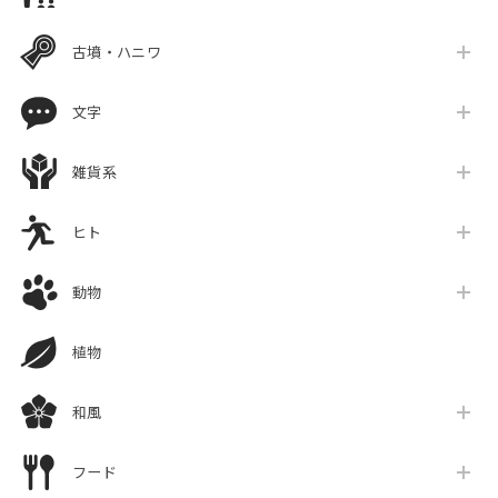
古墳・ハニワ
文字
雑貨系
ヒト
動物
植物
和風
フード