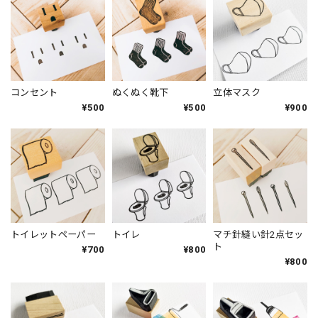
コンセント
ぬくぬく靴下
立体マスク
¥500
¥500
¥900
トイレットペーパー
トイレ
マチ針縫い針2点セッ
ト
¥700
¥800
¥800