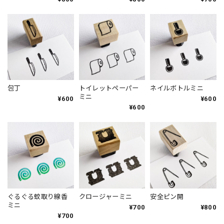
包丁
トイレットペーパー
ネイルボトルミニ
ミニ
¥600
¥600
¥600
ぐるぐる蚊取り線香
クロージャーミニ
安全ピン開
ミニ
¥700
¥800
¥700