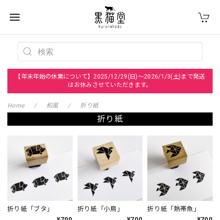
【年末年始の休業について】2025/12/29(日)～2026/1/3(土)まで発送
はお休みさせていただきます。
Home
和風
折り紙
折り紙
折り紙「ブタ」
折り紙「小鳥」
折り紙「熱帯魚」
¥700
¥700
¥700