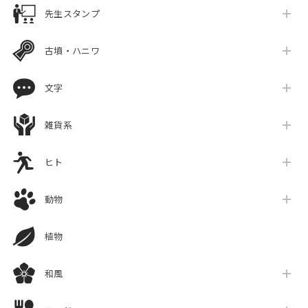
先生スタンプ
古墳・ハニワ
文字
雑貨系
ヒト
動物
植物
和風