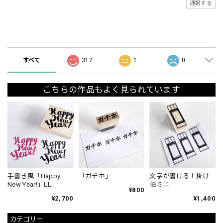
通報する
ショップの評価
すべて
312
1
0
こちらの作品もよく見られています
手書き風「Happy
「ガチホ」
文字が書ける！掛け
New Year!」LL
軸ミニ
¥800
¥2,700
¥1,400
カテゴリー