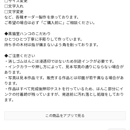
□サイズ変更
□文字入れ
□文字変更
など、各種オーダー製作を承っております。
ご希望の場合は必ず「ご購入前に」ご相談ください。
◆黒猫堂ハンコのこだわり
ひとつひとつ丁寧に手彫りして作っています。
持ち手の木材は指が痛まないよう角を削っております。
◆ご注意ください
・消しゴムはんこは浸透印ではないため別途インクが必要です。
・インクカラーや押し方によって、見本写真の通りにならない場合が
あります。
・写真は見本作品です。販売する作品とは印面が若干異なる場合があ
ります。
・作品はすべて完成後押印テストを行っているため、はんこ部分にイ
ンクの付着跡が残っていますが、発送前に汚れ落とし処理をしており
ます。
この商品をアプリで見る