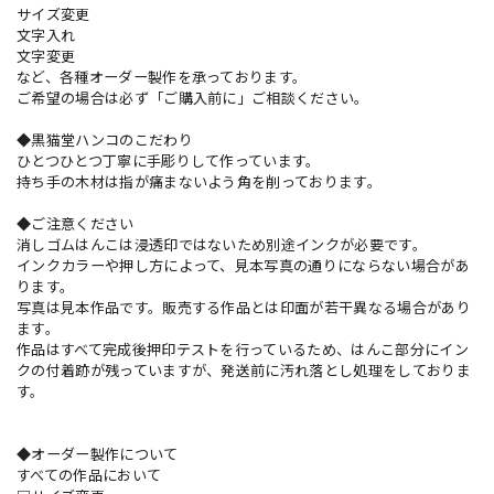
サイズ変更
文字入れ
文字変更
など、各種オーダー製作を承っております。
ご希望の場合は必ず「ご購入前に」ご相談ください。
◆黒猫堂ハンコのこだわり
ひとつひとつ丁寧に手彫りして作っています。
持ち手の木材は指が痛まないよう角を削っております。
◆ご注意ください
消しゴムはんこは浸透印ではないため別途インクが必要です。
インクカラーや押し方によって、見本写真の通りにならない場合があ
ります。
写真は見本作品です。販売する作品とは印面が若干異なる場合があり
ます。
作品はすべて完成後押印テストを行っているため、はんこ部分にイン
クの付着跡が残っていますが、発送前に汚れ落とし処理をしておりま
す。
◆オーダー製作について
すべての作品において