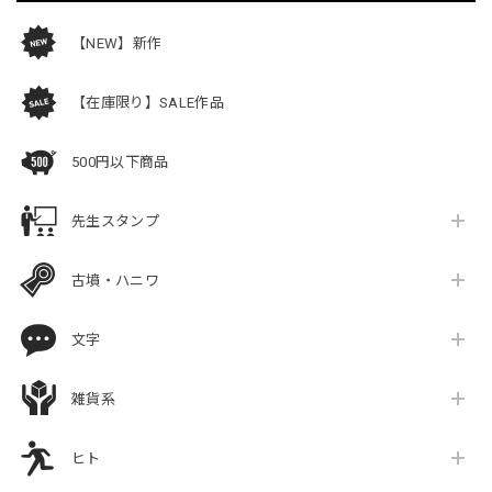
【NEW】新作
【在庫限り】SALE作品
500円以下商品
先生スタンプ
古墳・ハニワ
文字
雑貨系
ヒト