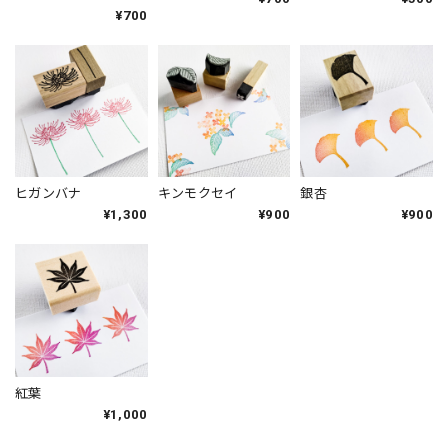
¥700
ヒガンバナ
キンモクセイ
銀杏
¥1,300
¥900
¥900
紅葉
¥1,000