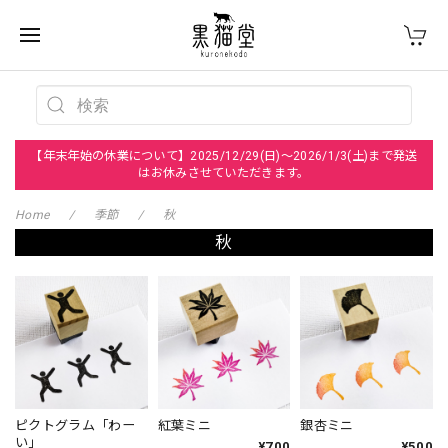
【年末年始の休業について】2025/12/29(日)～2026/1/3(土)まで発送
はお休みさせていただきます。
Home
季節
秋
秋
ピクトグラム「わー
紅葉ミニ
銀杏ミニ
い」
¥700
¥500