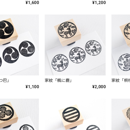
¥1,600
¥1,200
つ巴」
家紋「楓に鹿」
家紋「桐
¥1,100
¥2,000