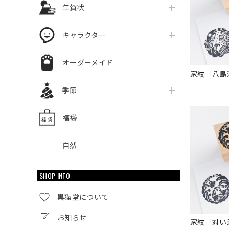
年賀状
キャラクター
オーダーメイド
家紋「八島
季節
福袋
自然
SHOP INFO
黒猫堂について
お知らせ
家紋「対い