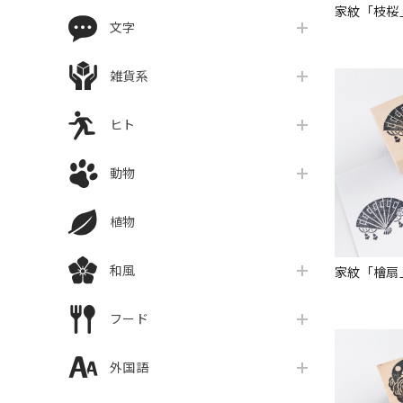
家紋「枝桜
文字
雑貨系
ヒト
動物
植物
和風
家紋「檜扇
フード
外国語