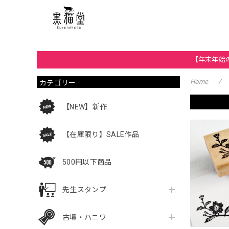
【年末年始の
カテゴリー
Home
【NEW】新作
【在庫限り】SALE作品
500円以下商品
先生スタンプ
古墳・ハニワ