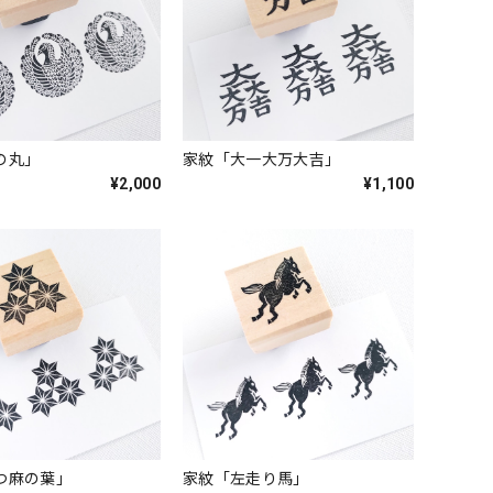
の丸」
家紋「大一大万大吉」
¥2,000
¥1,100
つ麻の葉」
家紋「左走り馬」