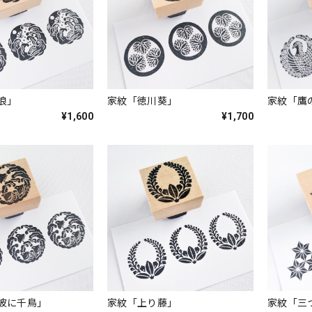
浪」
家紋「徳川葵」
家紋「鷹
¥1,600
¥1,700
波に千鳥」
家紋「上り藤」
家紋「三