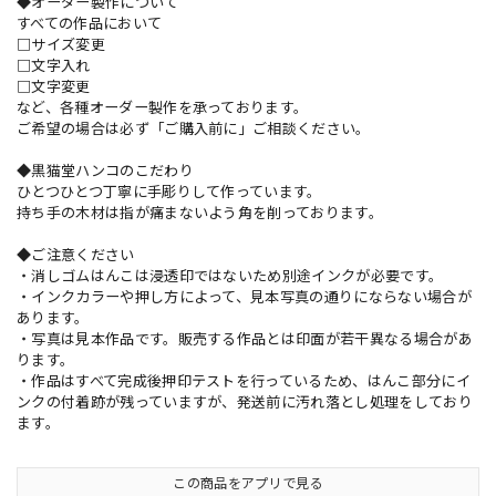
◆オーダー製作について
すべての作品において
□サイズ変更
□文字入れ
□文字変更
など、各種オーダー製作を承っております。
ご希望の場合は必ず「ご購入前に」ご相談ください。
◆黒猫堂ハンコのこだわり
ひとつひとつ丁寧に手彫りして作っています。
持ち手の木材は指が痛まないよう角を削っております。
◆ご注意ください
・消しゴムはんこは浸透印ではないため別途インクが必要です。
・インクカラーや押し方によって、見本写真の通りにならない場合が
あります。
・写真は見本作品です。販売する作品とは印面が若干異なる場合があ
ります。
・作品はすべて完成後押印テストを行っているため、はんこ部分にイ
ンクの付着跡が残っていますが、発送前に汚れ落とし処理をしており
ます。
この商品をアプリで見る