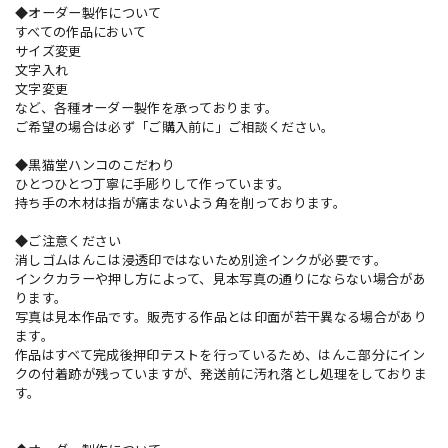
◆オーダー製作について
すべての作品において
サイズ変更
文字入れ
文字変更
など、各種オーダー製作を承っております。
ご希望の場合は必ず「ご購入前に」ご相談ください。
◆黒猫堂ハンコのこだわり
ひとつひとつ丁寧に手彫りして作っています。
持ち手の木材は指が痛まないよう角を削っております。
◆ご注意ください
消しゴムはんこは浸透印ではないため別途インクが必要です。
インクカラーや押し方によって、見本写真の通りにならない場合があ
ります。
写真は見本作品です。販売する作品とは印面が若干異なる場合があり
ます。
作品はすべて完成後押印テストを行っているため、はんこ部分にイン
クの付着跡が残っていますが、発送前に汚れ落とし処理をしておりま
す。