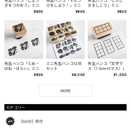
先生ハンコ「じょう
先生ハンコ「マルつ
先生ハンコ「したじ
ぎをつかおう」ミニ
けをしよう！」ミニ
きをしこう」ミニ
¥800
¥800
¥800
先生ハンコ「とめ・
ミニ先生ハンコ12点
先生ハンコ「文字マ
はね・はらい」ミニ
セット
ス（1.5cm×2マス）」
¥800
¥8,500
¥1,500
MORE
カテゴリー
【NEW】新作