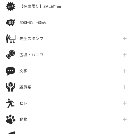
【在庫限り】SALE作品
500円以下商品
先生スタンプ
古墳・ハニワ
文字
雑貨系
ヒト
動物