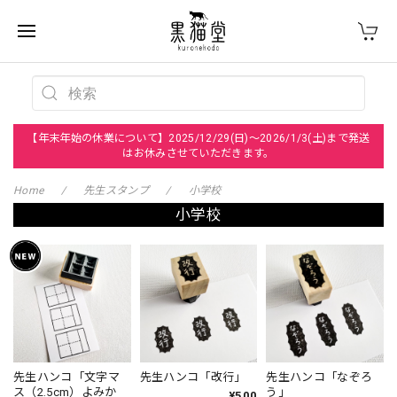
【年末年始の休業について】2025/12/29(日)～2026/1/3(土)まで発送
はお休みさせていただきます。
Home
先生スタンプ
小学校
小学校
先生ハンコ「文字マ
先生ハンコ「改行」
先生ハンコ「なぞろ
ス（2.5cm）よみか
う」
¥500