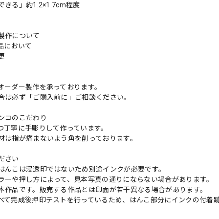
きる」約1.2×1.7cm程度
製作について
品において
変更
れ
オーダー製作を承っております。
合は必ず「ご購入前に」ご相談ください。
ンコのこだわり
つ丁寧に手彫りして作っています。
材は指が痛まないよう角を削っております。
ださい
はんこは浸透印ではないため別途インクが必要です。
ラーや押し方によって、見本写真の通りにならない場合があります。
本作品です。販売する作品とは印面が若干異なる場合があります。
べて完成後押印テストを行っているため、はんこ部分にインクの付着