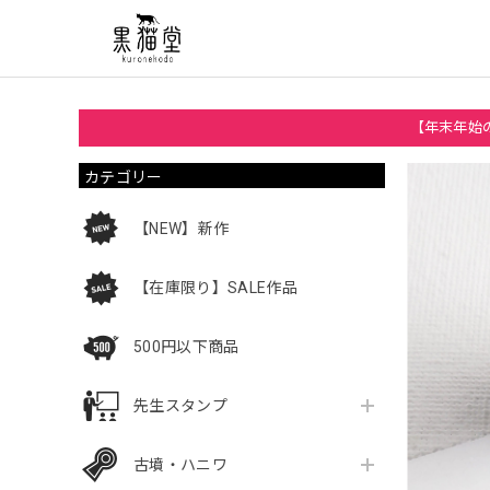
【年末年始の
カテゴリー
【NEW】新作
【在庫限り】SALE作品
500円以下商品
先生スタンプ
古墳・ハニワ