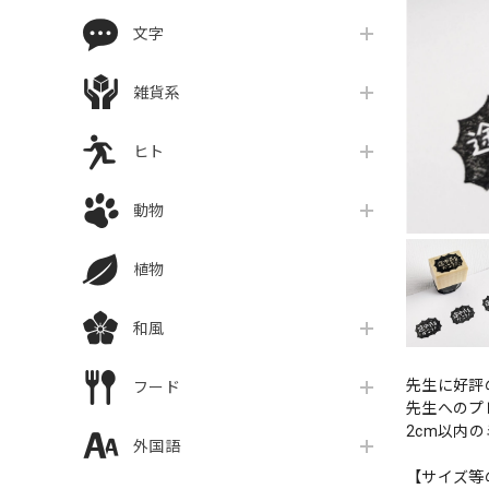
文字
雑貨系
ヒト
動物
植物
和風
先生に好評
フード
先生へのプ
2cm以内
外国語
【サイズ等