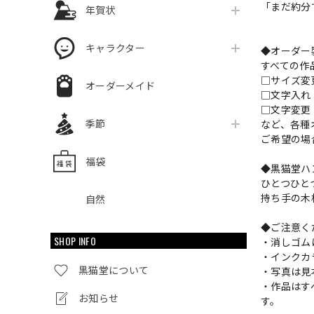
「まだ約分で
年賀状
キャラクター
◆オーダー
すべての作
□サイズ
オーダーメイド
□文字入
□文字変更
季節
など、各種
ご希望の場
福袋
◆黒猫堂ハ
ひとつひと
持ち手の木
自然
◆ご注意く
SHOP INFO
・消しゴム
・インクカ
黒猫堂について
・写真は見
・作品はす
お知らせ
す。