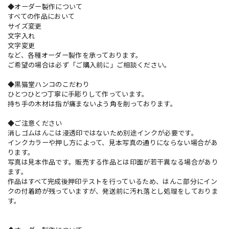
◆オーダー製作について
すべての作品において
サイズ変更
文字入れ
文字変更
など、各種オーダー製作を承っております。
ご希望の場合は必ず「ご購入前に」ご相談ください。
◆黒猫堂ハンコのこだわり
ひとつひとつ丁寧に手彫りして作っています。
持ち手の木材は指が痛まないよう角を削っております。
◆ご注意ください
消しゴムはんこは浸透印ではないため別途インクが必要です。
インクカラーや押し方によって、見本写真の通りにならない場合があ
ります。
写真は見本作品です。販売する作品とは印面が若干異なる場合があり
ます。
作品はすべて完成後押印テストを行っているため、はんこ部分にイン
クの付着跡が残っていますが、発送前に汚れ落とし処理をしておりま
す。