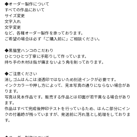
◆オーダー製作について
すべての作品において
サイズ変更
文字入れ
文字変更
など、各種オーダー製作を承っております。
ご希望の場合は必ず「ご購入前に」ご相談ください。
◆黒猫堂ハンコのこだわり
ひとつひとつ丁寧に手彫りして作っています。
持ち手の木材は指が痛まないよう角を削っております。
◆ご注意ください
消しゴムはんこは浸透印ではないため別途インクが必要です。
インクカラーや押し方によって、見本写真の通りにならない場合があ
ります。
写真は見本作品です。販売する作品とは印面が若干異なる場合があり
ます。
作品はすべて完成後押印テストを行っているため、はんこ部分にイン
クの付着跡が残っていますが、発送前に汚れ落とし処理をしておりま
す。