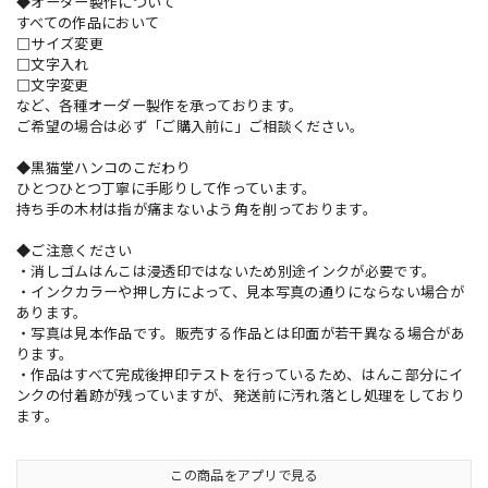
◆オーダー製作について
すべての作品において
□サイズ変更
□文字入れ
□文字変更
など、各種オーダー製作を承っております。
ご希望の場合は必ず「ご購入前に」ご相談ください。
◆黒猫堂ハンコのこだわり
ひとつひとつ丁寧に手彫りして作っています。
持ち手の木材は指が痛まないよう角を削っております。
◆ご注意ください
・消しゴムはんこは浸透印ではないため別途インクが必要です。
・インクカラーや押し方によって、見本写真の通りにならない場合が
あります。
・写真は見本作品です。販売する作品とは印面が若干異なる場合があ
ります。
・作品はすべて完成後押印テストを行っているため、はんこ部分にイ
ンクの付着跡が残っていますが、発送前に汚れ落とし処理をしており
ます。
この商品をアプリで見る