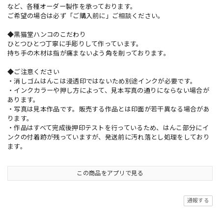
など、各種オーダー製作を承っております。
ご希望の場合は必ず「ご購入前に」ご相談ください。
◆黒猫堂ハンコのこだわり
ひとつひとつ丁寧に手彫りして作っています。
持ち手の木材は指が痛まないよう角を削っております。
◆ご注意ください
・消しゴムはんこは浸透印ではないため別途インクが必要です。
・インクカラーや押し方によって、見本写真の通りにならない場合が
あります。
・写真は見本作品です。販売する作品とは印面が若干異なる場合があ
ります。
・作品はすべて完成後押印テストを行っているため、はんこ部分にイ
ンクの付着跡が残っていますが、発送前に汚れ落とし処理をしており
ます。
この商品をアプリで見る
通報する