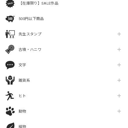
【在庫限り】SALE作品
500円以下商品
先生スタンプ
古墳・ハニワ
文字
雑貨系
ヒト
動物
植物