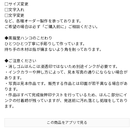
□サイズ変更
□文字入れ
□文字変更
など、各種オーダー製作を承っております。
ご希望の場合は必ず「ご購入前に」ご相談ください。
◆黒猫堂ハンコのこだわり
ひとつひとつ丁寧に手彫りして作っています。
持ち手の木材は指が痛まないよう角を削っております。
◆ご注意ください
・消しゴムはんこは浸透印ではないため別途インクが必要です。
・インクカラーや押し方によって、見本写真の通りにならない場合が
あります。
・写真は見本作品です。販売する作品とは印面が若干異なる場合があ
ります。
・作品はすべて完成後押印テストを行っているため、はんこ部分にイ
ンクの付着跡が残っていますが、発送前に汚れ落とし処理をしており
ます。
この商品をアプリで見る