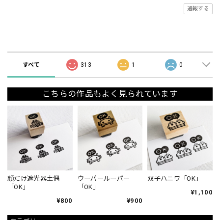
通報する
ショップの評価
すべて
313
1
0
こちらの作品もよく見られています
顔だけ遮光器土偶
ウーパールーパー
双子ハニワ「OK」
「OK」
「OK」
¥1,100
¥800
¥900