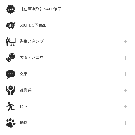
【在庫限り】SALE作品
500円以下商品
先生スタンプ
古墳・ハニワ
文字
雑貨系
ヒト
動物