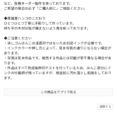
など、各種オーダー製作を承っております。
ご希望の場合は必ず「ご購入前に」ご相談ください。
◆黒猫堂ハンコのこだわり
ひとつひとつ丁寧に手彫りして作っています。
持ち手の木材は指が痛まないよう角を削っております。
◆ご注意ください
・消しゴムはんこは浸透印ではないため別途インクが必要です。
・インクカラーや押し方によって、見本写真の通りにならない場合が
あります。
・写真は見本作品です。販売する作品とは印面が若干異なる場合があ
ります。
・作品はすべて完成後押印テストを行っているため、はんこ部分にイ
ンクの付着跡が残っていますが、発送前に汚れ落とし処理をしており
ます。
この商品をアプリで見る
通報する