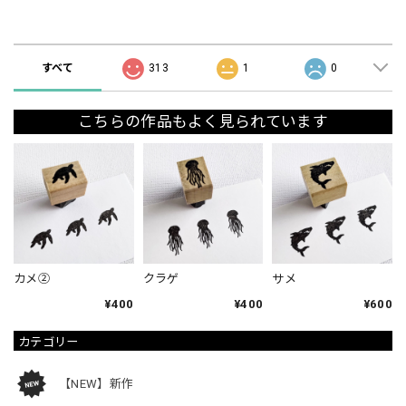
ショップの評価
すべて
313
1
0
こちらの作品もよく見られています
カメ②
クラゲ
サメ
¥400
¥400
¥600
カテゴリー
【NEW】新作