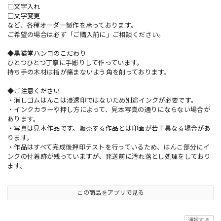
□文字入れ
□文字変更
など、各種オーダー製作を承っております。
ご希望の場合は必ず「ご購入前に」ご相談ください。
◆黒猫堂ハンコのこだわり
ひとつひとつ丁寧に手彫りして作っています。
持ち手の木材は指が痛まないよう角を削っております。
◆ご注意ください
・消しゴムはんこは浸透印ではないため別途インクが必要です。
・インクカラーや押し方によって、見本写真の通りにならない場合が
あります。
・写真は見本作品です。販売する作品とは印面が若干異なる場合があ
ります。
・作品はすべて完成後押印テストを行っているため、はんこ部分にイ
ンクの付着跡が残っていますが、発送前に汚れ落とし処理をしており
ます。
この商品をアプリで見る
通報する