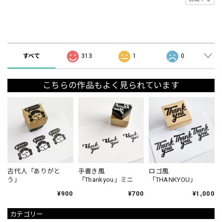
ショップの評価
すべて
313
1
0
こちらの作品もよく見られています
古代人「ありがと
手書き風
ロゴ風
う」
「Thankyou」ミニ
「THANKYOU」
¥900
¥700
¥1,000
カテゴリー