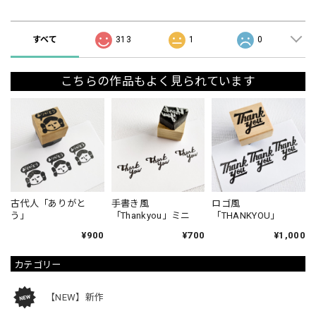
ショップの評価
すべて
313
1
0
こちらの作品もよく見られています
古代人「ありがと
手書き風
ロゴ風
う」
「Thankyou」ミニ
「THANKYOU」
¥900
¥700
¥1,000
カテゴリー
【NEW】新作