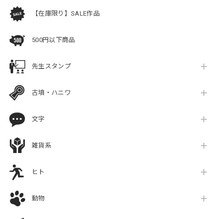
【在庫限り】SALE作品
500円以下商品
先生スタンプ
古墳・ハニワ
文字
雑貨系
ヒト
動物