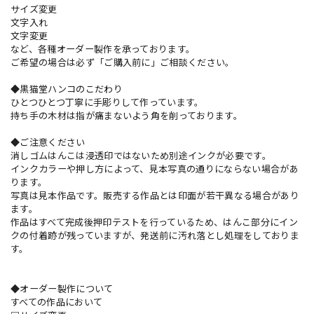
サイズ変更
文字入れ
文字変更
など、各種オーダー製作を承っております。
ご希望の場合は必ず「ご購入前に」ご相談ください。
◆黒猫堂ハンコのこだわり
ひとつひとつ丁寧に手彫りして作っています。
持ち手の木材は指が痛まないよう角を削っております。
◆ご注意ください
消しゴムはんこは浸透印ではないため別途インクが必要です。
インクカラーや押し方によって、見本写真の通りにならない場合があ
ります。
写真は見本作品です。販売する作品とは印面が若干異なる場合があり
ます。
作品はすべて完成後押印テストを行っているため、はんこ部分にイン
クの付着跡が残っていますが、発送前に汚れ落とし処理をしておりま
す。
◆オーダー製作について
すべての作品において