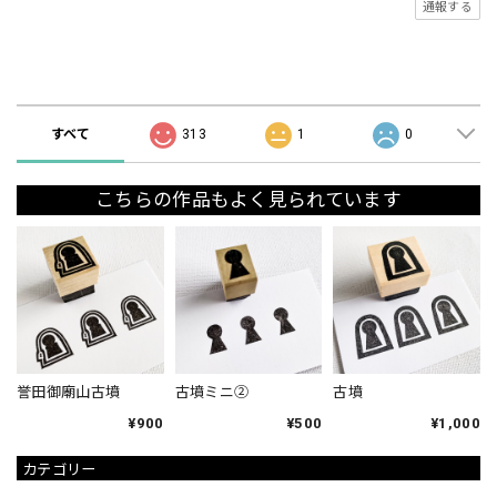
通報する
ショップの評価
すべて
313
1
0
こちらの作品もよく見られています
誉田御廟山古墳
古墳ミニ②
古墳
¥900
¥500
¥1,000
カテゴリー