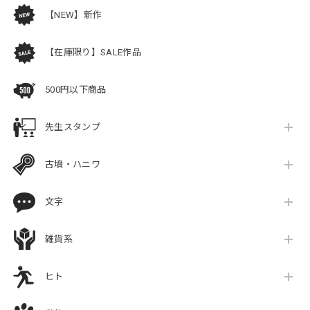
【NEW】新作
【在庫限り】SALE作品
500円以下商品
先生スタンプ
古墳・ハニワ
文字
雑貨系
ヒト