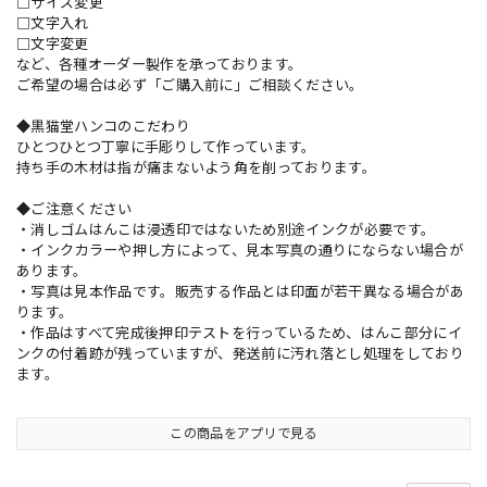
□サイズ変更
□文字入れ
□文字変更
など、各種オーダー製作を承っております。
ご希望の場合は必ず「ご購入前に」ご相談ください。
◆黒猫堂ハンコのこだわり
ひとつひとつ丁寧に手彫りして作っています。
持ち手の木材は指が痛まないよう角を削っております。
◆ご注意ください
・消しゴムはんこは浸透印ではないため別途インクが必要です。
・インクカラーや押し方によって、見本写真の通りにならない場合が
あります。
・写真は見本作品です。販売する作品とは印面が若干異なる場合があ
ります。
・作品はすべて完成後押印テストを行っているため、はんこ部分にイ
ンクの付着跡が残っていますが、発送前に汚れ落とし処理をしており
ます。
この商品をアプリで見る