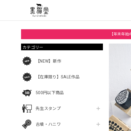
【年末年始の
カテゴリー
【NEW】新作
【在庫限り】SALE作品
500円以下商品
先生スタンプ
古墳・ハニワ