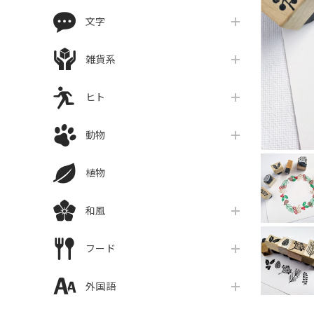
文字
雑貨系
ヒト
動物
植物
和風
フード
外国語