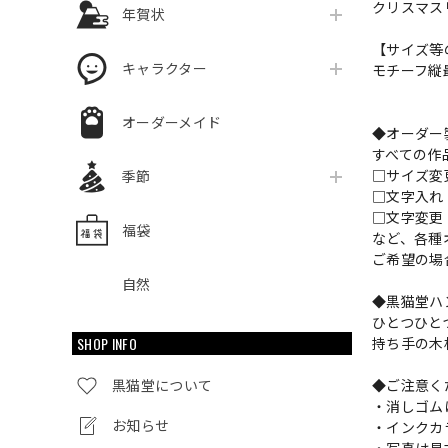
クリスマス
年賀状
【サイズ等
キャラクター
モチーフ縦最
オーダーメイド
◆オーダー
すべての作
□サイズ
季節
□文字入
□文字変更
福袋
など、各種
ご希望の場
自然
◆黒猫堂ハ
ひとつひと
SHOP INFO
持ち手の木
黒猫堂について
◆ご注意く
・消しゴム
お知らせ
・インクカ