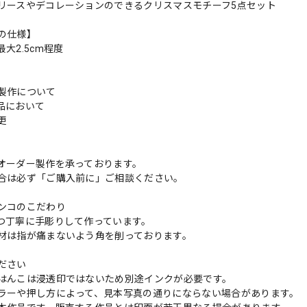
リースやデコレーションのできるクリスマスモチーフ5点セット
の仕様】
大2.5cm程度
製作について
品において
変更
れ
オーダー製作を承っております。
合は必ず「ご購入前に」ご相談ください。
ンコのこだわり
つ丁寧に手彫りして作っています。
材は指が痛まないよう角を削っております。
ださい
はんこは浸透印ではないため別途インクが必要です。
ラーや押し方によって、見本写真の通りにならない場合があります。