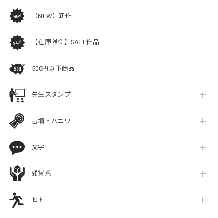
【NEW】新作
【在庫限り】SALE作品
500円以下商品
先生スタンプ
古墳・ハニワ
文字
雑貨系
ヒト