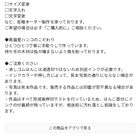
□サイズ変更
□文字入れ
□文字変更
など、各種オーダー製作を承っております。
ご希望の場合は必ず「ご購入前に」ご相談ください。
◆黒猫堂ハンコのこだわり
ひとつひとつ丁寧に手彫りして作っています。
持ち手の木材は指が痛まないよう角を削っております。
◆ご注意ください
・消しゴムはんこは浸透印ではないため別途インクが必要です。
・インクカラーや押し方によって、見本写真の通りにならない場合が
あります。
・写真は見本作品です。販売する作品とは印面が若干異なる場合があ
ります。
・作品はすべて完成後押印テストを行っているため、はんこ部分にイ
ンクの付着跡が残っていますが、発送前に汚れ落とし処理をしており
ます。
この商品をアプリで見る