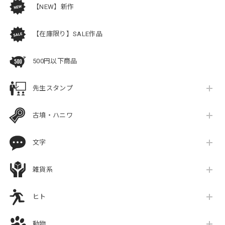
【NEW】新作
【在庫限り】SALE作品
500円以下商品
先生スタンプ
古墳・ハニワ
文字
雑貨系
ヒト
動物