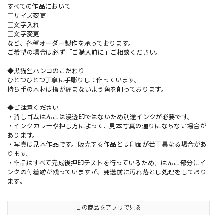
すべての作品において
□サイズ変更
□文字入れ
□文字変更
など、各種オーダー製作を承っております。
ご希望の場合は必ず「ご購入前に」ご相談ください。
◆黒猫堂ハンコのこだわり
ひとつひとつ丁寧に手彫りして作っています。
持ち手の木材は指が痛まないよう角を削っております。
◆ご注意ください
・消しゴムはんこは浸透印ではないため別途インクが必要です。
・インクカラーや押し方によって、見本写真の通りにならない場合が
あります。
・写真は見本作品です。販売する作品とは印面が若干異なる場合があ
ります。
・作品はすべて完成後押印テストを行っているため、はんこ部分にイ
ンクの付着跡が残っていますが、発送前に汚れ落とし処理をしており
ます。
この商品をアプリで見る