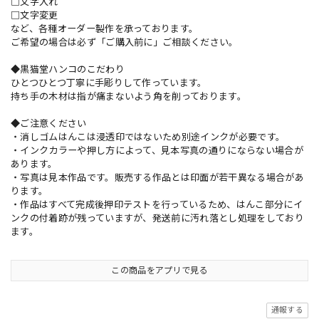
□文字入れ
□文字変更
など、各種オーダー製作を承っております。
ご希望の場合は必ず「ご購入前に」ご相談ください。
◆黒猫堂ハンコのこだわり
ひとつひとつ丁寧に手彫りして作っています。
持ち手の木材は指が痛まないよう角を削っております。
◆ご注意ください
・消しゴムはんこは浸透印ではないため別途インクが必要です。
・インクカラーや押し方によって、見本写真の通りにならない場合が
あります。
・写真は見本作品です。販売する作品とは印面が若干異なる場合があ
ります。
・作品はすべて完成後押印テストを行っているため、はんこ部分にイ
ンクの付着跡が残っていますが、発送前に汚れ落とし処理をしており
ます。
この商品をアプリで見る
通報する