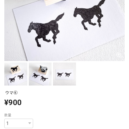
ウマ⑥
¥900
数量