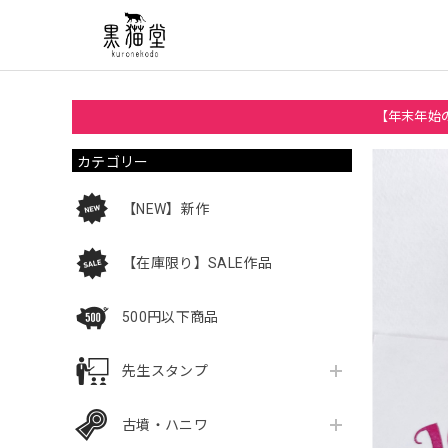
【年末年始の
カテゴリー
【NEW】新作
【在庫限り】SALE作品
500円以下商品
先生スタンプ
古墳・ハニワ