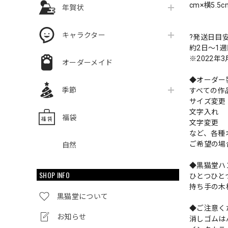
cm×横5.5c
年賀状
キャラクター
?発送日目
約2日〜1
※2022年
オーダーメイド
◆オーダー
季節
すべての作
サイズ変
文字入れ
福袋
文字変更
など、各種
ご希望の場
自然
◆黒猫堂ハ
SHOP INFO
ひとつひと
持ち手の木
黒猫堂について
◆ご注意く
お知らせ
消しゴムは