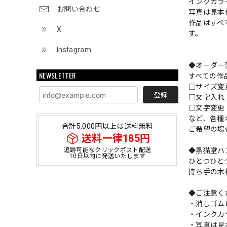
インクカラ
お問い合わせ
写真は見本
作品はすべ
X
す。
Instagram
◆オーダー
NEWSLETTER
すべての作
□サイズ
登録
□文字入
□文字変更
など、各種
合計5,000円以上は送料無料
ご希望の場
送料一律185円
◆黒猫堂ハ
追跡可能なクリックポスト配送
10日以内に発送いたします
ひとつひと
持ち手の木
◆ご注意く
・消しゴム
・インクカ
・写真は見