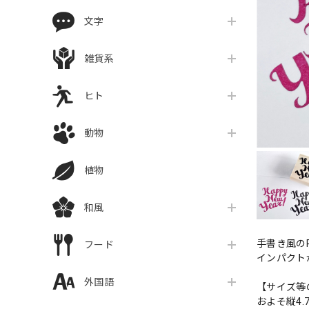
文字
雑貨系
ヒト
動物
植物
和風
手書き風のP
フード
インパクト
外国語
【サイズ等
およそ縦4.