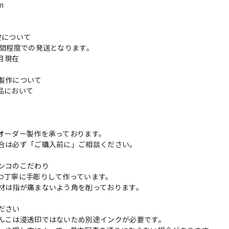
m
安について
週間程度での発送となります。
3月現在
製作について
品において
更
オーダー製作を承っております。
合は必ず「ご購入前に」ご相談ください。
ンコのこだわり
つ丁寧に手彫りして作っています。
材は指が痛まないよう角を削っております。
ださい
んこは浸透印ではないため別途インクが必要です。