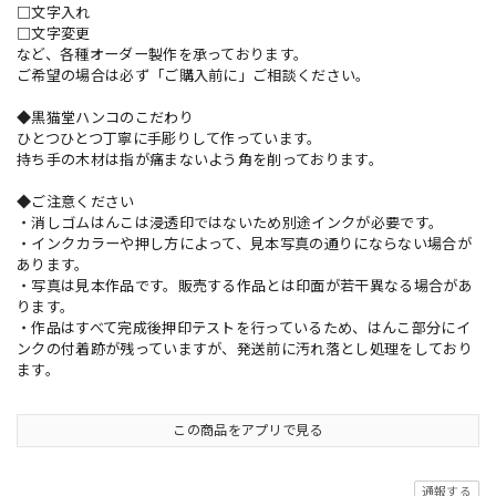
□文字入れ
□文字変更
など、各種オーダー製作を承っております。
ご希望の場合は必ず「ご購入前に」ご相談ください。
◆黒猫堂ハンコのこだわり
ひとつひとつ丁寧に手彫りして作っています。
持ち手の木材は指が痛まないよう角を削っております。
◆ご注意ください
・消しゴムはんこは浸透印ではないため別途インクが必要です。
・インクカラーや押し方によって、見本写真の通りにならない場合が
あります。
・写真は見本作品です。販売する作品とは印面が若干異なる場合があ
ります。
・作品はすべて完成後押印テストを行っているため、はんこ部分にイ
ンクの付着跡が残っていますが、発送前に汚れ落とし処理をしており
ます。
この商品をアプリで見る
通報する