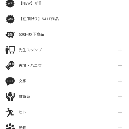
【NEW】新作
【在庫限り】SALE作品
500円以下商品
先生スタンプ
古墳・ハニワ
文字
雑貨系
ヒト
動物