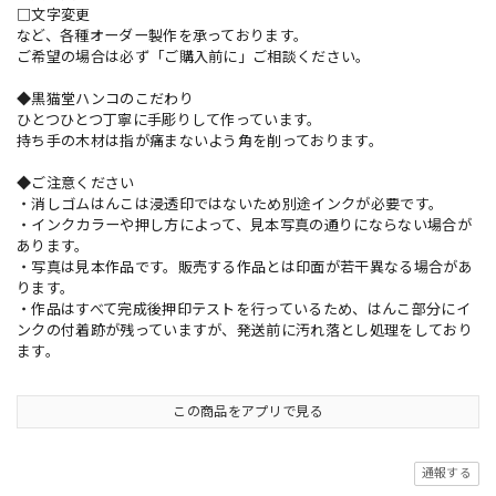
□文字変更
など、各種オーダー製作を承っております。
ご希望の場合は必ず「ご購入前に」ご相談ください。
◆黒猫堂ハンコのこだわり
ひとつひとつ丁寧に手彫りして作っています。
持ち手の木材は指が痛まないよう角を削っております。
◆ご注意ください
・消しゴムはんこは浸透印ではないため別途インクが必要です。
・インクカラーや押し方によって、見本写真の通りにならない場合が
あります。
・写真は見本作品です。販売する作品とは印面が若干異なる場合があ
ります。
・作品はすべて完成後押印テストを行っているため、はんこ部分にイ
ンクの付着跡が残っていますが、発送前に汚れ落とし処理をしており
ます。
この商品をアプリで見る
通報する