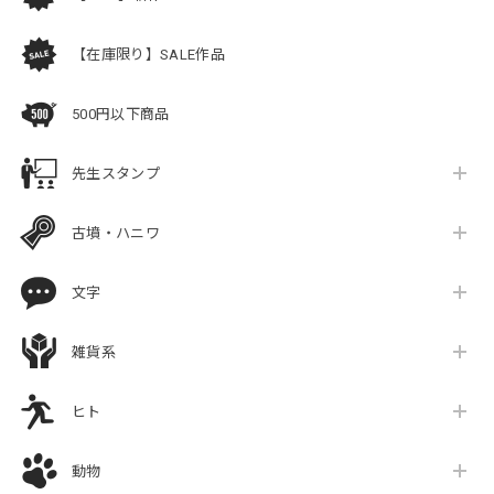
【在庫限り】SALE作品
500円以下商品
先生スタンプ
古墳・ハニワ
文字
雑貨系
ヒト
動物