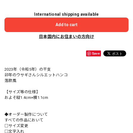
International shipping available
Add to cart
日本国内にお住まいの方向け
Save
2023年（令和5年）の干支
卯年のウサギさんシルエットハンコ
落款風
【サイズ等の仕様】
およそ縦1.4cm×横1.1cm
◆オーダー製作について
すべての作品において
□サイズ変更
□文字入れ