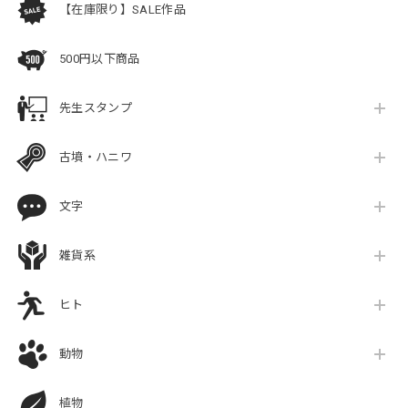
【在庫限り】SALE作品
500円以下商品
先生スタンプ
古墳・ハニワ
文字
雑貨系
ヒト
動物
植物