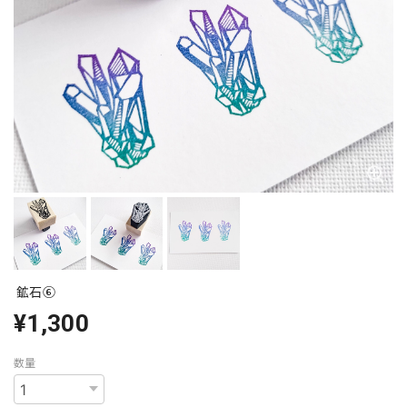
鉱石⑥
¥1,300
数量