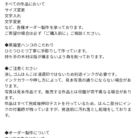
すべての作品において
サイズ変更
文字入れ
文字変更
など、各種オーダー製作を承っております。
ご希望の場合は必ず「ご購入前に」ご相談ください。
◆黒猫堂ハンコのこだわり
ひとつひとつ丁寧に手彫りして作っています。
持ち手の木材は指が痛まないよう角を削っております。
◆ご注意ください
消しゴムはんこは浸透印ではないため別途インクが必要です。
インクカラーや押し方によって、見本写真の通りにならない場合があ
ります。
写真は見本作品です。販売する作品とは印面が若干異なる場合があり
ます。
作品はすべて完成後押印テストを行っているため、はんこ部分にイン
クの付着跡が残っていますが、発送前に汚れ落とし処理をしておりま
す。
◆オーダー製作について