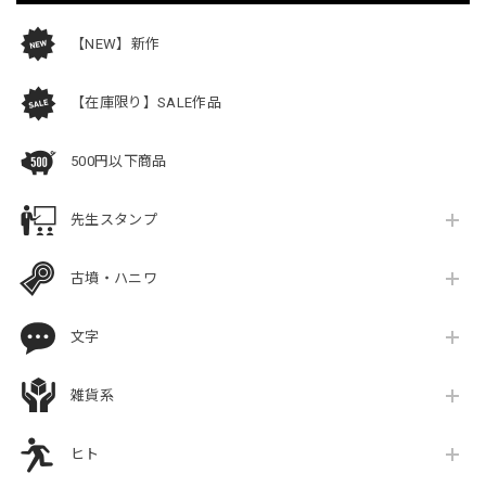
【NEW】新作
【在庫限り】SALE作品
500円以下商品
先生スタンプ
古墳・ハニワ
文字
雑貨系
ヒト