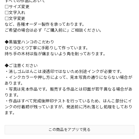
すべての作品において
□サイズ変更
□文字入れ
□文字変更
など、各種オーダー製作を承っております。
ご希望の場合は必ず「ご購入前に」ご相談ください。
◆黒猫堂ハンコのこだわり
ひとつひとつ丁寧に手彫りして作っています。
持ち手の木材は指が痛まないよう角を削っております。
◆ご注意ください
・消しゴムはんこは浸透印ではないため別途インクが必要です。
・インクカラーや押し方によって、見本写真の通りにならない場合が
あります。
・写真は見本作品です。販売する作品とは印面が若干異なる場合があ
ります。
・作品はすべて完成後押印テストを行っているため、はんこ部分にイ
ンクの付着跡が残っていますが、発送前に汚れ落とし処理をしており
ます。
この商品をアプリで見る