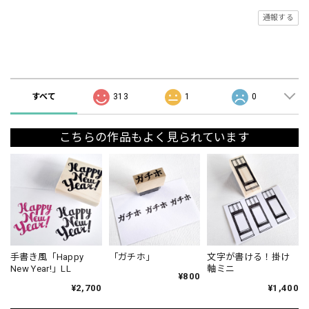
通報する
ショップの評価
すべて
313
1
0
こちらの作品もよく見られています
手書き風「Happy
「ガチホ」
文字が書ける！掛け
New Year!」LL
軸ミニ
¥800
¥2,700
¥1,400