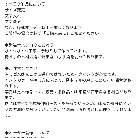
すべての作品において
サイズ変更
文字入れ
文字変更
など、各種オーダー製作を承っております。
ご希望の場合は必ず「ご購入前に」ご相談ください。
◆黒猫堂ハンコのこだわり
ひとつひとつ丁寧に手彫りして作っています。
持ち手の木材は指が痛まないよう角を削っております。
◆ご注意ください
消しゴムはんこは浸透印ではないため別途インクが必要です。
インクカラーや押し方によって、見本写真の通りにならない場合があ
ります。
写真は見本作品です。販売する作品とは印面が若干異なる場合があり
ます。
作品はすべて完成後押印テストを行っているため、はんこ部分にイン
クの付着跡が残っていますが、発送前に汚れ落とし処理をしておりま
す。
◆オーダー製作について