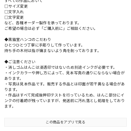
すべての作品において
□サイズ変更
□文字入れ
□文字変更
など、各種オーダー製作を承っております。
ご希望の場合は必ず「ご購入前に」ご相談ください。
◆黒猫堂ハンコのこだわり
ひとつひとつ丁寧に手彫りして作っています。
持ち手の木材は指が痛まないよう角を削っております。
◆ご注意ください
・消しゴムはんこは浸透印ではないため別途インクが必要です。
・インクカラーや押し方によって、見本写真の通りにならない場合が
あります。
・写真は見本作品です。販売する作品とは印面が若干異なる場合があ
ります。
・作品はすべて完成後押印テストを行っているため、はんこ部分にイ
ンクの付着跡が残っていますが、発送前に汚れ落とし処理をしており
ます。
この商品をアプリで見る