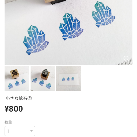
小さな鉱石②
¥800
数量