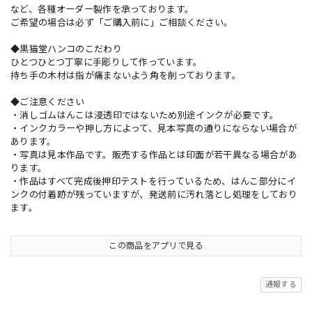
など、各種オーダー製作を承っております。
ご希望の場合は必ず「ご購入前に」ご相談ください。
◆黒猫堂ハンコのこだわり
ひとつひとつ丁寧に手彫りして作っています。
持ち手の木材は指が痛まないよう角を削っております。
◆ご注意ください
・消しゴムはんこは浸透印ではないため別途インクが必要です。
・インクカラーや押し方によって、見本写真の通りにならない場合が
あります。
・写真は見本作品です。販売する作品とは印面が若干異なる場合があ
ります。
・作品はすべて完成後押印テストを行っているため、はんこ部分にイ
ンクの付着跡が残っていますが、発送前に汚れ落とし処理をしており
ます。
この商品をアプリで見る
通報する