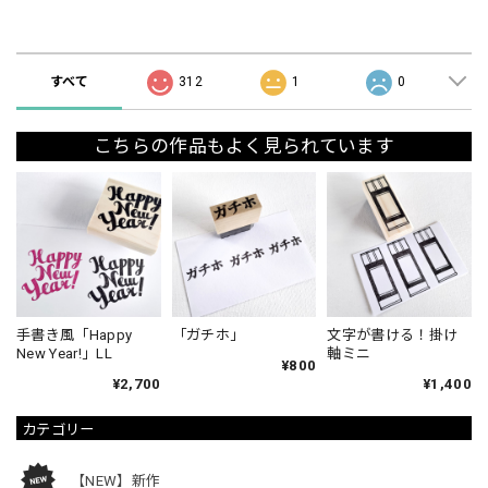
ショップの評価
すべて
312
1
0
こちらの作品もよく見られています
手書き風「Happy
「ガチホ」
文字が書ける！掛け
New Year!」LL
軸ミニ
¥800
¥2,700
¥1,400
カテゴリー
【NEW】新作