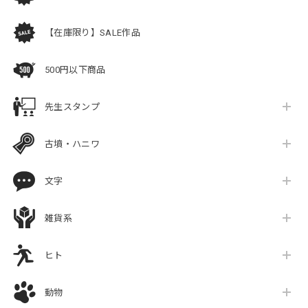
【在庫限り】SALE作品
500円以下商品
先生スタンプ
古墳・ハニワ
文字
雑貨系
ヒト
動物