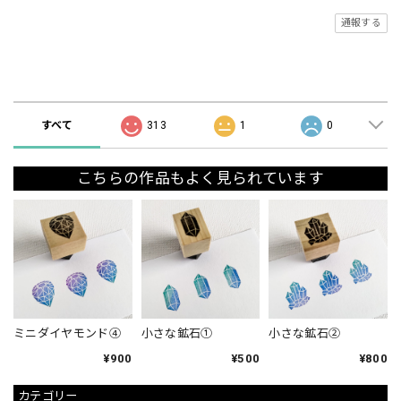
通報する
ショップの評価
すべて
313
1
0
こちらの作品もよく見られています
ミニダイヤモンド④
小さな鉱石①
小さな鉱石②
¥900
¥500
¥800
カテゴリー