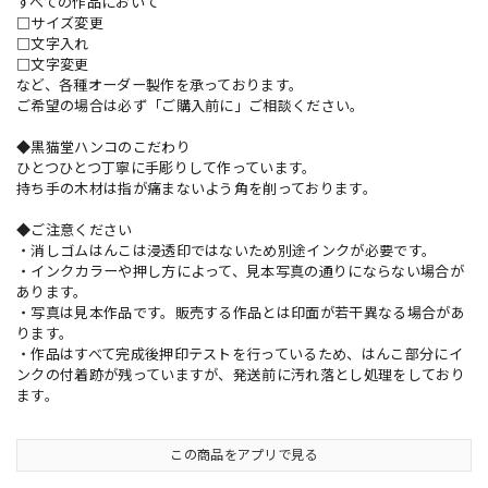
すべての作品において
□サイズ変更
□文字入れ
□文字変更
など、各種オーダー製作を承っております。
ご希望の場合は必ず「ご購入前に」ご相談ください。
◆黒猫堂ハンコのこだわり
ひとつひとつ丁寧に手彫りして作っています。
持ち手の木材は指が痛まないよう角を削っております。
◆ご注意ください
・消しゴムはんこは浸透印ではないため別途インクが必要です。
・インクカラーや押し方によって、見本写真の通りにならない場合が
あります。
・写真は見本作品です。販売する作品とは印面が若干異なる場合があ
ります。
・作品はすべて完成後押印テストを行っているため、はんこ部分にイ
ンクの付着跡が残っていますが、発送前に汚れ落とし処理をしており
ます。
この商品をアプリで見る