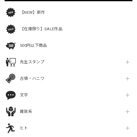
【NEW】新作
【在庫限り】SALE作品
500円以下商品
先生スタンプ
古墳・ハニワ
文字
雑貨系
ヒト