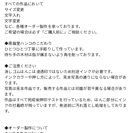
すべての作品において
サイズ変更
文字入れ
文字変更
など、各種オーダー製作を承っております。
ご希望の場合は必ず「ご購入前に」ご相談ください。
◆黒猫堂ハンコのこだわり
ひとつひとつ丁寧に手彫りして作っています。
持ち手の木材は指が痛まないよう角を削っております。
◆ご注意ください
消しゴムはんこは浸透印ではないため別途インクが必要です。
インクカラーや押し方によって、見本写真の通りにならない場合があ
ります。
写真は見本作品です。販売する作品とは印面が若干異なる場合があり
ます。
作品はすべて完成後押印テストを行っているため、はんこ部分にイン
クの付着跡が残っていますが、発送前に汚れ落とし処理をしておりま
す。
◆オーダー製作について