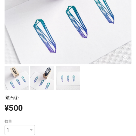
鉱石③
¥500
数量