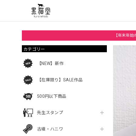
【年末年始の
カテゴリー
【NEW】新作
【在庫限り】SALE作品
500円以下商品
先生スタンプ
古墳・ハニワ