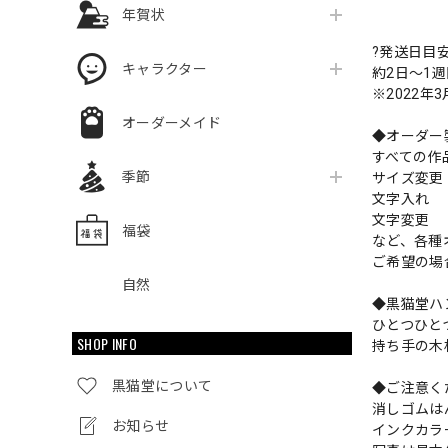
年賀状
?発送日目
キャラクター
約2日〜1
※2022年
オーダーメイド
◆オーダー
すべての作
季節
サイズ変
文字入れ
文字変更
福袋
など、各種
ご希望の場
自然
◆黒猫堂ハ
ひとつひと
SHOP INFO
持ち手の木
黒猫堂について
◆ご注意く
消しゴムは
お知らせ
インクカラ