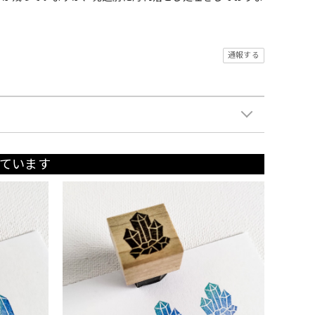
通報する
ています