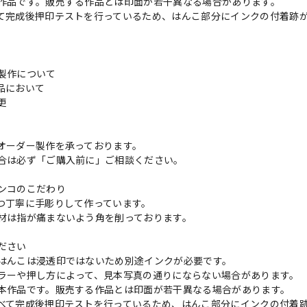
作品です。販売する作品とは印面が若干異なる場合があります。
て完成後押印テストを行っているため、はんこ部分にインクの付着跡
製作について
品において
変更
れ
オーダー製作を承っております。
合は必ず「ご購入前に」ご相談ください。
ンコのこだわり
つ丁寧に手彫りして作っています。
材は指が痛まないよう角を削っております。
ださい
はんこは浸透印ではないため別途インクが必要です。
ラーや押し方によって、見本写真の通りにならない場合があります。
本作品です。販売する作品とは印面が若干異なる場合があります。
べて完成後押印テストを行っているため、はんこ部分にインクの付着