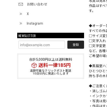
写真は見本
お問い合わせ
作品はすべ
す。
X
Instagram
◆オーダー
すべての作
NEWSLETTER
□サイズ
□文字入
登録
□文字変更
など、各種
ご希望の場
合計5,000円以上は送料無料
送料一律185円
◆黒猫堂ハ
ひとつひと
追跡可能なクリックポスト配送
10日以内に発送いたします
持ち手の木
◆ご注意く
・消しゴム
・インクカ
・写真は見
・作品はす