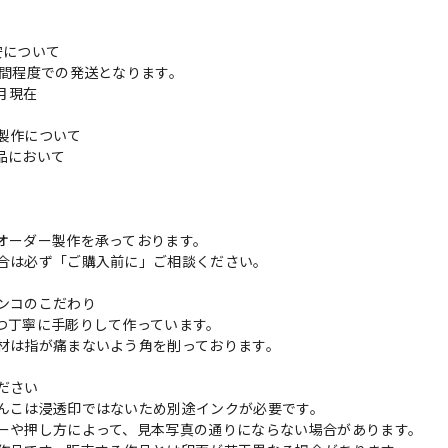
安について
週間程度での発送となります。
3月現在
製作について
品において
更
オーダー製作を承っております。
合は必ず「ご購入前に」ご相談ください。
ンコのこだわり
つ丁寧に手彫りして作っています。
材は指が痛まないよう角を削っております。
ださい
んこは浸透印ではないため別途インクが必要です。
ーや押し方によって、見本写真の通りにならない場合があります。