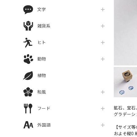
文字
雑貨系
ヒト
動物
植物
和風
鉱石、宝石
フード
グラデーシ
外国語
【サイズ等
およそ縦0.8