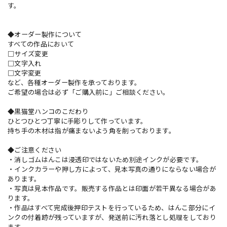
す。
◆オーダー製作について
すべての作品において
□サイズ変更
□文字入れ
□文字変更
など、各種オーダー製作を承っております。
ご希望の場合は必ず「ご購入前に」ご相談ください。
◆黒猫堂ハンコのこだわり
ひとつひとつ丁寧に手彫りして作っています。
持ち手の木材は指が痛まないよう角を削っております。
◆ご注意ください
・消しゴムはんこは浸透印ではないため別途インクが必要です。
・インクカラーや押し方によって、見本写真の通りにならない場合が
あります。
・写真は見本作品です。販売する作品とは印面が若干異なる場合があ
ります。
・作品はすべて完成後押印テストを行っているため、はんこ部分にイ
ンクの付着跡が残っていますが、発送前に汚れ落とし処理をしており