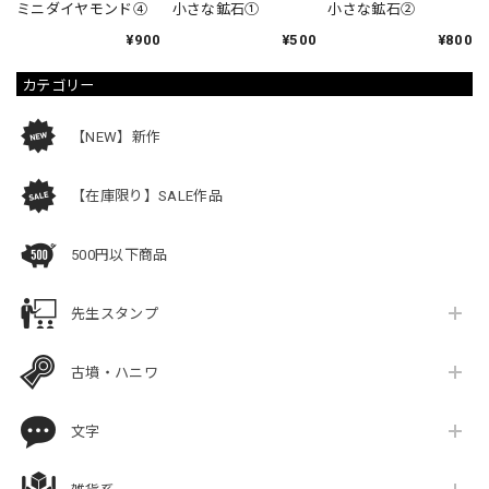
ミニダイヤモンド④
小さな鉱石①
小さな鉱石②
¥900
¥500
¥800
カテゴリー
【NEW】新作
【在庫限り】SALE作品
500円以下商品
先生スタンプ
古墳・ハニワ
文字