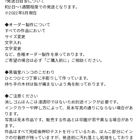
?発送日目安について
約2日〜1週間程度での発送となります。
※2022年3月現在
◆オーダー製作について
すべての作品において
サイズ変更
文字入れ
文字変更
など、各種オーダー製作を承っております。
ご希望の場合は必ず「ご購入前に」ご相談ください。
◆黒猫堂ハンコのこだわり
ひとつひとつ丁寧に手彫りして作っています。
持ち手の木材は指が痛まないよう角を削っております。
◆ご注意ください
消しゴムはんこは浸透印ではないため別途インクが必要です。
インクカラーや押し方によって、見本写真の通りにならない場合があ
ります。
写真は見本作品です。販売する作品とは印面が若干異なる場合があり
ます。
作品はすべて完成後押印テストを行っているため、はんこ部分にイン
クの付着跡が残っていますが、発送前に汚れ落とし処理をしておりま