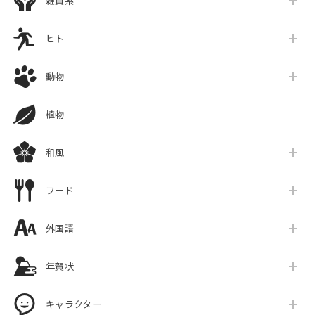
雑貨系
ヒト
動物
植物
和風
フード
外国語
年賀状
キャラクター