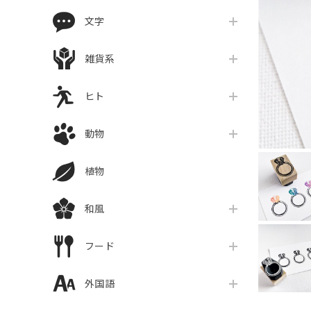
文字
雑貨系
ヒト
動物
植物
和風
フード
外国語