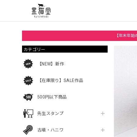
【年末年始の
カテゴリー
【NEW】新作
【在庫限り】SALE作品
500円以下商品
先生スタンプ
古墳・ハニワ