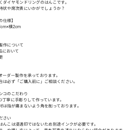
くダイヤモンドリングのはんこです。
待状や席次表にいかがでしょうか？
の仕様】
cm×横2cm
製作について
品において
変更
れ
オーダー製作を承っております。
合は必ず「ご購入前に」ご相談ください。
ンコのこだわり
つ丁寧に手彫りして作っています。
材は指が痛まないよう角を削っております。
ださい
はんこは浸透印ではないため別途インクが必要です。