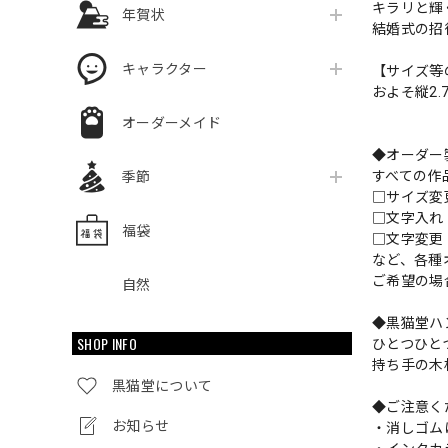
キラリと輝
年賀状
結婚式の招
キャラクター
【サイズ等
およそ縦2.7
オーダーメイド
◆オーダー
すべての作
季節
□サイズ
□文字入
福袋
□文字変更
など、各種
ご希望の場
自然
◆黒猫堂ハ
SHOP INFO
ひとつひと
持ち手の木
黒猫堂について
◆ご注意く
お知らせ
・消しゴム