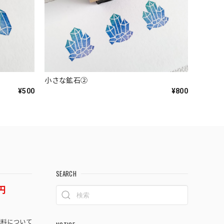
小さな鉱石②
¥500
¥800
SEARCH
円
料について