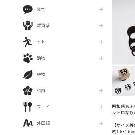
文字
雑貨系
ヒト
動物
植物
和風
昭和感あふ
フード
レトロなも
外国語
【サイズ等
約1.5×1.5