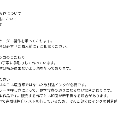
製作について
品において
変更
れ
オーダー製作を承っております。
合は必ず「ご購入前に」ご相談ください。
ンコのこだわり
つ丁寧に手彫りして作っています。
材は指が痛まないよう角を削っております。
ださい
はんこは浸透印ではないため別途インクが必要です。
ラーや押し方によって、見本写真の通りにならない場合があります。
本作品です。販売する作品とは印面が若干異なる場合があります。
べて完成後押印テストを行っているため、はんこ部分にインクの付着