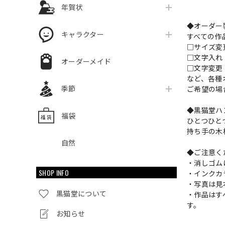
年賀状
◆オーダー
キャラクター
すべての作
□サイズ
□文字入
オーダーメイド
□文字変更
など、各種
季節
ご希望の場
◆黒猫堂ハ
福袋
ひとつひと
持ち手の木
自然
◆ご注意く
・消しゴム
SHOP INFO
・インクカ
・写真は見
黒猫堂について
・作品はす
す。
お知らせ