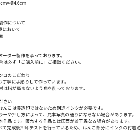
cm×横4.6cm
製作について
品において
変更
れ
オーダー製作を承っております。
合は必ず「ご購入前に」ご相談ください。
ンコのこだわり
つ丁寧に手彫りして作っています。
材は指が痛まないよう角を削っております。
ださい
はんこは浸透印ではないため別途インクが必要です。
ラーや押し方によって、見本写真の通りにならない場合があります。
本作品です。販売する作品とは印面が若干異なる場合があります。
べて完成後押印テストを行っているため、はんこ部分にインクの付着