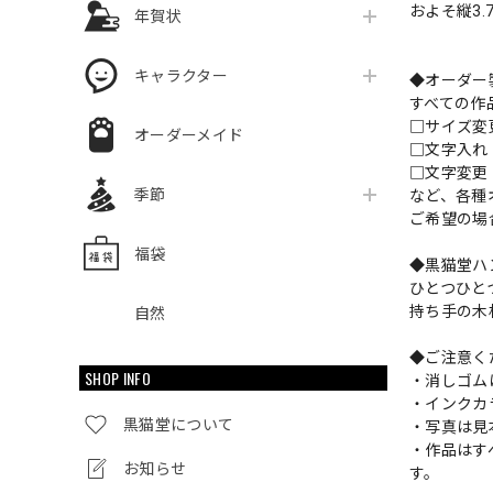
およそ縦3.7
年賀状
キャラクター
◆オーダー
すべての作
□サイズ
オーダーメイド
□文字入
□文字変更
季節
など、各種
ご希望の場
福袋
◆黒猫堂ハ
ひとつひと
持ち手の木
自然
◆ご注意く
SHOP INFO
・消しゴム
・インクカ
黒猫堂について
・写真は見
・作品はす
お知らせ
す。