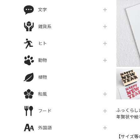
文字
雑貨系
ヒト
動物
植物
和風
ふっくらし
フード
年賀状や絵
外国語
【サイズ等