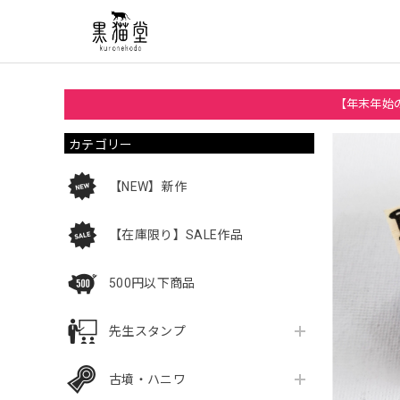
【年末年始の
カテゴリー
【NEW】新作
【在庫限り】SALE作品
500円以下商品
先生スタンプ
古墳・ハニワ