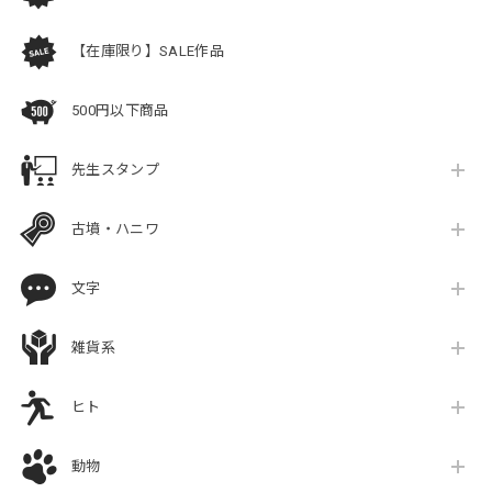
【在庫限り】SALE作品
500円以下商品
先生スタンプ
古墳・ハニワ
文字
雑貨系
ヒト
動物