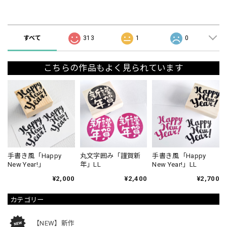
ショップの評価
すべて
313
1
0
こちらの作品もよく見られています
手書き風「Happy
丸文字囲み「謹賀新
手書き風「Happy
New Year!」
年」LL
New Year!」LL
¥2,000
¥2,400
¥2,700
カテゴリー
【NEW】新作