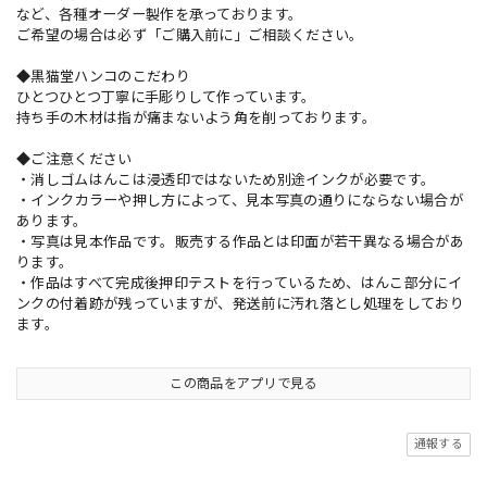
など、各種オーダー製作を承っております。
ご希望の場合は必ず「ご購入前に」ご相談ください。
◆黒猫堂ハンコのこだわり
ひとつひとつ丁寧に手彫りして作っています。
持ち手の木材は指が痛まないよう角を削っております。
◆ご注意ください
・消しゴムはんこは浸透印ではないため別途インクが必要です。
・インクカラーや押し方によって、見本写真の通りにならない場合が
あります。
・写真は見本作品です。販売する作品とは印面が若干異なる場合があ
ります。
・作品はすべて完成後押印テストを行っているため、はんこ部分にイ
ンクの付着跡が残っていますが、発送前に汚れ落とし処理をしており
ます。
この商品をアプリで見る
通報する