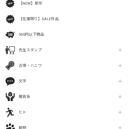
【NEW】新作
【在庫限り】SALE作品
500円以下商品
先生スタンプ
古墳・ハニワ
文字
雑貨系
ヒト
動物