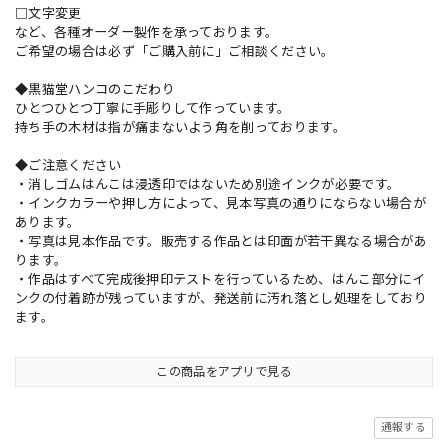
□文字変更
など、各種オーダー製作を承っております。
ご希望の場合は必ず「ご購入前に」ご相談ください。
◆黒猫堂ハンコのこだわり
ひとつひとつ丁寧に手彫りして作っています。
持ち手の木材は指が痛まないよう角を削っております。
◆ご注意ください
・消しゴムはんこは浸透印ではないため別途インクが必要です。
・インクカラーや押し方によって、見本写真の通りにならない場合が
あります。
・写真は見本作品です。販売する作品とは印面が若干異なる場合があ
ります。
・作品はすべて完成後押印テストを行っているため、はんこ部分にイ
ンクの付着跡が残っていますが、発送前に汚れ落とし処理をしており
ます。
この商品をアプリで見る
通報する